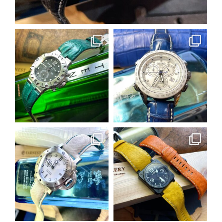
5月 23
earnest_by_castplanning
earnest_by_castplanning
5月 20
5月 20
earnest_by_castplanning
earnest_by_castplanning
5月 19
5月 17