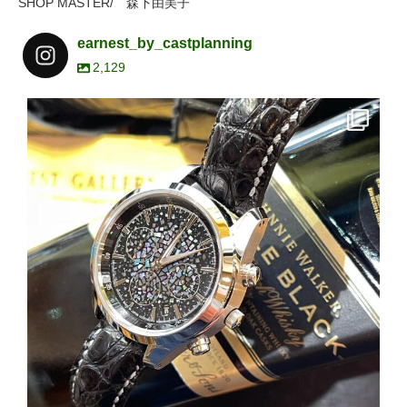
SHOP MASTER/ 森下由美子
earnest_by_castplanning
2,129
earnest_by_castplanning