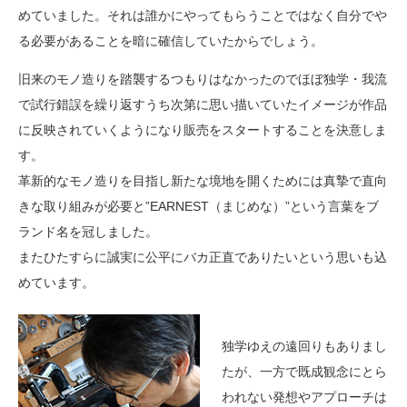
めていました。それは誰かにやってもらうことではなく自分でや
る必要があることを暗に確信していたからでしょう。
旧来のモノ造りを踏襲するつもりはなかったのでほぼ独学・我流
で試行錯誤を繰り返すうち次第に思い描いていたイメージが作品
に反映されていくようになり販売をスタートすることを決意しま
す。
革新的なモノ造りを目指し新たな境地を開くためには真摯で直向
きな取り組みが必要と”EARNEST（まじめな）”という言葉をブ
ランド名を冠しました。
またひたすらに誠実に公平にバカ正直でありたいという思いも込
めています。
独学ゆえの遠回りもありまし
たが、一方で既成観念にとら
われない発想やアプローチは