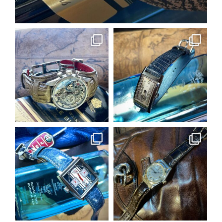
5月 13
earnest_by_castplanning
earnest_by_castplanning
5月 10
5月 9
earnest_by_castplanning
earnest_by_castplanning
5月 8
5月 8