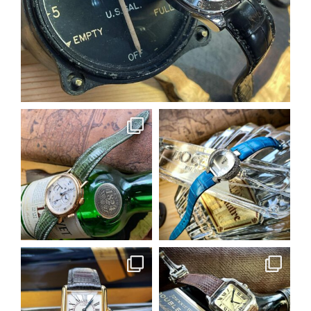
5月 16
earnest_by_castplanning
earnest_by_castplanning
5月 14
5月 14
earnest_by_castplanning
earnest_by_castplanning