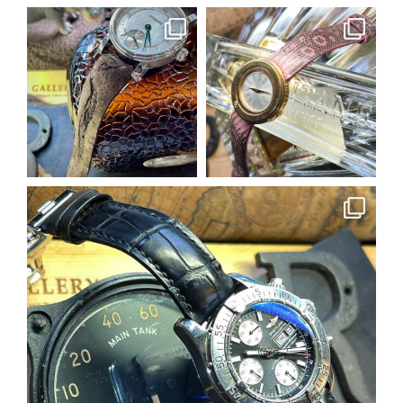
earnest_by_castplanning
earnest_by_castplanning
5月 16
5月 16
earnest_by_castplanning