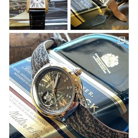
5月 14
5月 14
earnest_by_castplanning