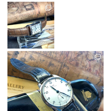
earnest_by_castplanning
5月 7
earnest_by_castplanning