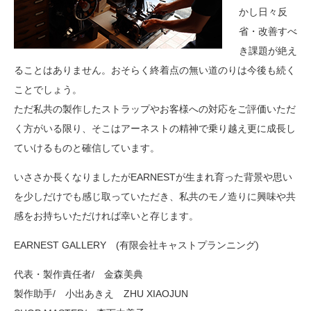
かし日々反
省・改善すべ
き課題が絶え
ることはありません。おそらく終着点の無い道のりは今後も続く
ことでしょう。
ただ私共の製作したストラップやお客様への対応をご評価いただ
く方がいる限り、そこはアーネストの精神で乗り越え更に成長し
ていけるものと確信しています。
いささか長くなりましたがEARNESTが生まれ育った背景や思い
を少しだけでも感じ取っていただき、私共のモノ造りに興味や共
感をお持ちいただければ幸いと存じます。
EARNEST GALLERY (有限会社キャストプランニング)
代表・製作責任者/ 金森美典
製作助手/ 小出あきえ
ZHU XIAOJUN