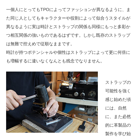
一個人にとってもTPOによってファッションが異なるように、ま
た同じ人としてもキャラクターや役割によって似合うスタイルが
異なるように実は時計とストラップの関係も同様にもっと多彩か
つ相互関係の強いものであるはずです。しかし既存のストラップ
は無難で控えめで従順なままです。
時計が持つポテンシャルや個性はストラップによって更に何倍に
も増幅するに違いなくなんとも残念でなりません。
ストラップの
可能性を強く
感じ始めた頃
には、自然
に、また必然
的に革製品の
製作を学び始