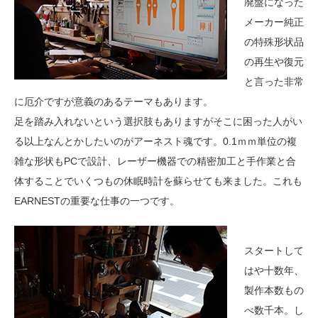
廃盤になった
メーカー純正
の特殊形状品
の再生や復元
と言った非常
に厄介ですが意義のあるテーマもあります。
足を踏み入れないという選択肢もありますがそこに困った人がい
る以上なんとかしたいのがアーネスト魂です。0.1ｍｍ単位の複
雑な形状もPCで設計、レーザー機器での精密加工と手作業と合
体することでいくつもの休眠時計を蘇らせても来ました。これも
EARNESTの重要な仕事の一つです。
スタートして
はや十数年、
製作本数もの
べ数千本。し